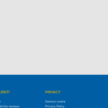
IENTI
PRIVACY
i
Gestisci cookie
diritto recesso
Privacy Policy