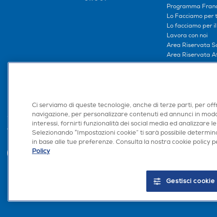
Programma Franc
Lo Facciamo per te
Lo facciamo per i
Lavora con noi
Area Riservata S
Area Riservata Aff
Retail Media
Ronics: agente AI
Ci serviamo di queste tecnologie, anche di terze parti, per off
navigazione, per personalizzare contenuti ed annunci in modo
interessi, fornirti funzionalità dei social media ed analizzare le
Trova negozio
Selezionando “Impostazioni cookie” ti sarà possibile determina
in base alle tue preferenze. Consulta la nostra cookie policy pe
Policy
Gestisci cookie