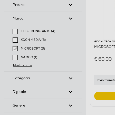
Prezzo
Marca
ELECTRONIC ARTS (4)
Filtra per Marca: ELECTRONIC ARTS
KOCH MEDIA (8)
GIOCHI XBOX O
Filtra per Marca: KOCH MEDIA
MICROSOFT
MICROSOFT (3)
selected Filtro applicato per Marca: MICROSOFT
NAMCO (1)
€ 69,99
Filtra per Marca: NAMCO
Mostra altro
Categoria
Invio trami
Digitale
Genere