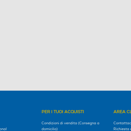
PER I TUOI ACQUISTI
AREA CL
Condizioni di vendita (Consegna a
Contattac
onal
domicilio)
Richiesta 