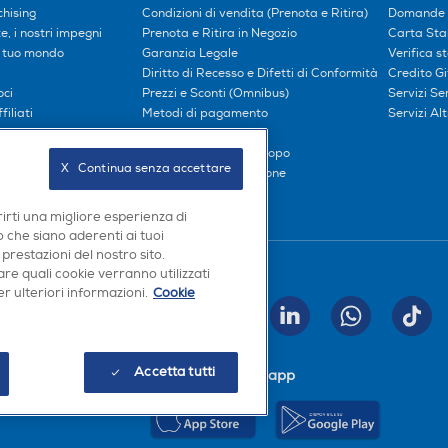
hising
Condizioni di vendita (Prenota e Ritira)
Domande 
, i nostri impegni
Prenota e Ritira in Negozio
Carta Sta
l tuo mondo
Garanzia Legale
Verifica s
Diritto di Recesso e Difetti di Conformità
Credito G
oci
Prezzi e Sconti (Omnibus)
Servizi S
iliati
Metodi di pagamento
Servizi Alt
Finanziamenti
Compra ora e paga dopo
X   Continua senza accettare
Consegna e Installazione
rirti una migliore esperienza di
 che siano aderenti ai tuoi
 prestazioni del nostro sito.
Seguici sui social
re quali cookie verranno utilizzati
r ulteriori informazioni.
Cookie
INVIA
Accetta tutti
Scarica la nostra app