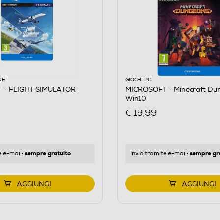
NE
GIOCHI PC
 - FLIGHT SIMULATOR
MICROSOFT - Minecraft Du
Win10
€ 19,99
sempre gratuito
sempre gr
te
e-mail
:
Invio tramite
e-mail
:
AGGIUNGI
AGGIUNGI