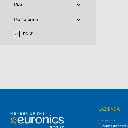
PEGI
Piattaforma
PC (3)
selected Filtro applicato per Piattaforma: PC
L'AZIENDA
Chi siamo
Euronics Internati