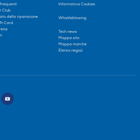
frequenti
Informativa Cookies
r Club
tato della riparazione
Whistleblowing
ift Card
erena
Tech news
ri
Mappa sito
Mappa marche
Elenco negozi