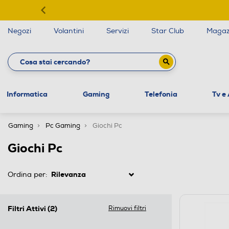
Negozi
Volantini
Servizi
Star Club
Magaz
Informatica
Gaming
Telefonia
Tv e
Gaming
Pc Gaming
Giochi Pc
Giochi Pc
Ordina per:
Filtri Attivi
(2)
Rimuovi filtri