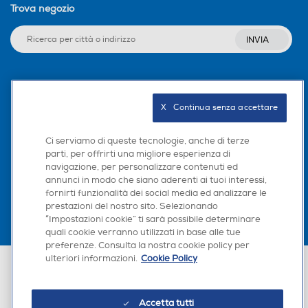
Trova negozio
INVIA
Seguici sui social
X   Continua senza accettare
Ci serviamo di queste tecnologie, anche di terze
parti, per offrirti una migliore esperienza di
Scarica la nostra app
navigazione, per personalizzare contenuti ed
annunci in modo che siano aderenti ai tuoi interessi,
fornirti funzionalità dei social media ed analizzare le
prestazioni del nostro sito. Selezionando
“Impostazioni cookie” ti sarà possibile determinare
quali cookie verranno utilizzati in base alle tue
preferenze. Consulta la nostra cookie policy per
ulteriori informazioni.
Cookie Policy
Euronics Italia SpA. Sede legale Via Montefeltro, 6/a 20156 Milano
Partita Iva, Codice Fiscale e iscrizione CCIAA Milano Monza Brianza Lodi
n. 13337170156. Codice intermediario SDI: HHBD9AK. Vendite soggette
agli Artt. 45 e ss del Codice del Consumo in tema di Diritti dei
Accetta tutti
Consumatori.