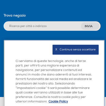
Trova negozio
INVIA
Seguici sui social
X   Continua senza accettare
Ci serviamo di queste tecnologie, anche di terze
parti, per offrirti una migliore esperienza di
Scarica la nostra app
navigazione, per personalizzare contenuti ed
annunci in modo che siano aderenti ai tuoi interessi,
fornirti funzionalità dei social media ed analizzare le
prestazioni del nostro sito. Selezionando
“Impostazioni cookie” ti sarà possibile determinare
quali cookie verranno utilizzati in base alle tue
preferenze. Consulta la nostra cookie policy per
ulteriori informazioni.
Cookie Policy
Euronics Italia SpA. Sede legale Via Montefeltro, 6/a 20156 Milano