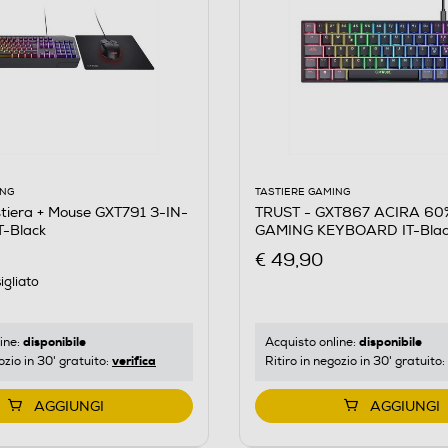
ING
TASTIERE GAMING
tiera + Mouse GXT791 3-IN-
TRUST - GXT867 ACIRA 60
T-Black
GAMING KEYBOARD IT-Bla
€ 49,90
igliato
disponibile
disponibile
ine:
Acquisto online:
verifica
ozio in 30' gratuito:
Ritiro in negozio in 30' gratuito:
AGGIUNGI
AGGIUNGI