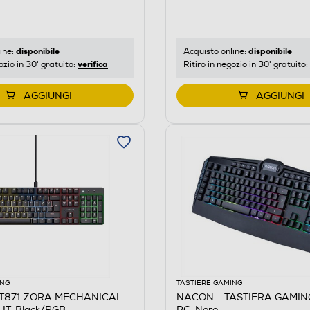
disponibile
disponibile
ine:
Acquisto online:
verifica
ozio in 30' gratuito:
Ritiro in negozio in 30' gratuito:
AGGIUNGI
AGGIUNGI
ING
TASTIERE GAMING
XT871 ZORA MECHANICAL
NACON - TASTIERA GAMIN
IT-Black/RGB
PC-Nero