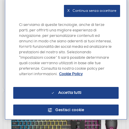
X   Continua senza accettare
Ci serviamo di queste tecnologie, anche di terze
parti, per offrirti una migliore esperienza di
TASTIERE GAMING
navigazione, per personalizzare contenuti ed
TRUST - TRUST IT ASTA GXT865 MECH KB-Black
annunci in modo che siano aderenti ai tuoi interessi,
fornirti funzionalità dei social media ed analizzare le
DISPONIBILE SOLO IN NEGOZIO
prestazioni del nostro sito. Selezionando
“Impostazioni cookie” ti sarà possibile determinare
non disponibile
Acquisto online:
quali cookie verranno utilizzati in base alle tue
verifica
Ritiro in negozio in 30' gratuito:
preferenze. Consulta la nostra cookie policy per
ulteriori informazioni.
Cookie Policy
CERCA NEGOZIO
Accetta tutti
Gestisci cookie