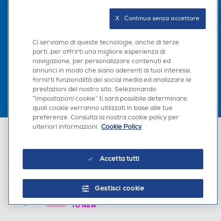
Seguici sui social
X   Continua senza accettare
Ci serviamo di queste tecnologie, anche di terze
parti, per offrirti una migliore esperienza di
Scarica la nostra app
navigazione, per personalizzare contenuti ed
annunci in modo che siano aderenti ai tuoi interessi,
fornirti funzionalità dei social media ed analizzare le
prestazioni del nostro sito. Selezionando
“Impostazioni cookie” ti sarà possibile determinare
quali cookie verranno utilizzati in base alle tue
preferenze. Consulta la nostra cookie policy per
ulteriori informazioni.
Cookie Policy
Euronics Italia SpA. Sede legale Via Montefeltro, 6/a 20156 Milano
Partita Iva, Codice Fiscale e iscrizione CCIAA Milano Monza Brianza Lodi
n. 13337170156. Codice intermediario SDI: HHBD9AK. Vendite soggette
agli Artt. 45 e ss del Codice del Consumo in tema di Diritti dei
Accetta tutti
Consumatori.
Gestisci cookie