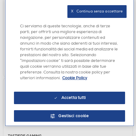
X   Continua senza accettare
TASTIERE GAMING
TRUST - TRUST IT ASTA GXT865 MECH KB-Black
Ci serviamo di queste tecnologie, anche di terze
parti, per offrirti una migliore esperienza di
DISPONIBILE SOLO IN NEGOZIO
navigazione, per personalizzare contenuti ed
annunci in modo che siano aderenti ai tuoi interessi,
non disponibile
Acquisto online:
fornirti funzionalità dei social media ed analizzare le
verifica
Ritiro in negozio in 30' gratuito:
prestazioni del nostro sito. Selezionando
“Impostazioni cookie” ti sarà possibile determinare
CERCA NEGOZIO
quali cookie verranno utilizzati in base alle tue
preferenze. Consulta la nostra cookie policy per
ulteriori informazioni.
Cookie Policy
Accetta tutti
Gestisci cookie