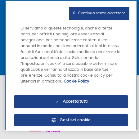
Seguici sui social
X   Continua senza accettare
Ci serviamo di queste tecnologie, anche di terze
parti, per offrirti una migliore esperienza di
Scarica la nostra app
navigazione, per personalizzare contenuti ed
annunci in modo che siano aderenti ai tuoi interessi,
fornirti funzionalità dei social media ed analizzare le
prestazioni del nostro sito. Selezionando
“Impostazioni cookie” ti sarà possibile determinare
quali cookie verranno utilizzati in base alle tue
preferenze. Consulta la nostra cookie policy per
ulteriori informazioni.
Cookie Policy
Euronics Italia SpA. Sede legale Via Montefeltro, 6/a 20156 Milano
Partita Iva, Codice Fiscale e iscrizione CCIAA Milano Monza Brianza Lodi
n. 13337170156. Codice intermediario SDI: HHBD9AK. Vendite soggette
agli Artt. 45 e ss del Codice del Consumo in tema di Diritti dei
Accetta tutti
Consumatori.
Gestisci cookie