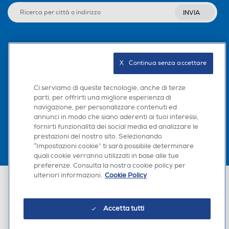
INVIA
Seguici sui social
X   Continua senza accettare
Ci serviamo di queste tecnologie, anche di terze
parti, per offrirti una migliore esperienza di
Scarica la nostra app
navigazione, per personalizzare contenuti ed
annunci in modo che siano aderenti ai tuoi interessi,
fornirti funzionalità dei social media ed analizzare le
prestazioni del nostro sito. Selezionando
“Impostazioni cookie” ti sarà possibile determinare
quali cookie verranno utilizzati in base alle tue
preferenze. Consulta la nostra cookie policy per
ulteriori informazioni.
Cookie Policy
Euronics Italia SpA. Sede legale Via Montefeltro, 6/a 20156 Milano
Partita Iva, Codice Fiscale e iscrizione CCIAA Milano Monza Brianza Lodi
n. 13337170156. Codice intermediario SDI: HHBD9AK. Vendite soggette
agli Artt. 45 e ss del Codice del Consumo in tema di Diritti dei
Accetta tutti
Consumatori.