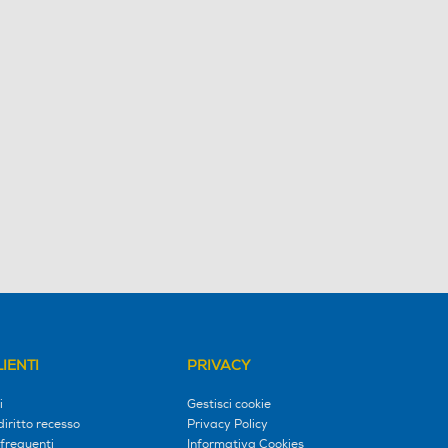
IENTI
PRIVACY
i
Gestisci cookie
diritto recesso
Privacy Policy
frequenti
Informativa Cookies