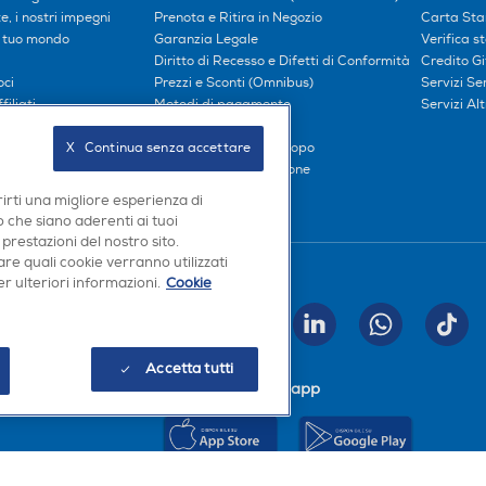
, i nostri impegni
Prenota e Ritira in Negozio
Carta Sta
l tuo mondo
Garanzia Legale
Verifica s
Diritto di Recesso e Difetti di Conformità
Credito G
oci
Prezzi e Sconti (Omnibus)
Servizi S
iliati
Metodi di pagamento
Servizi Alt
Finanziamenti
Compra ora e paga dopo
X   Continua senza accettare
Consegna e Installazione
rirti una migliore esperienza di
 che siano aderenti ai tuoi
 prestazioni del nostro sito.
re quali cookie verranno utilizzati
Seguici sui social
r ulteriori informazioni.
Cookie
INVIA
Accetta tutti
Scarica la nostra app