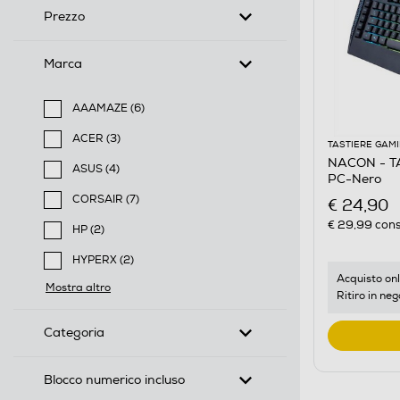
Prezzo
Marca
AAAMAZE (6)
Filtra per Marca: AAAMAZE
ACER (3)
TASTIERE GAM
Filtra per Marca: ACER
NACON - T
ASUS (4)
PC-Nero
Filtra per Marca: ASUS
CORSAIR (7)
€ 24,90
Filtra per Marca: CORSAIR
€ 29,99
cons
HP (2)
Filtra per Marca: HP
HYPERX (2)
Filtra per Marca: HYPERX
Acquisto onl
Mostra altro
Ritiro in neg
Categoria
Blocco numerico incluso