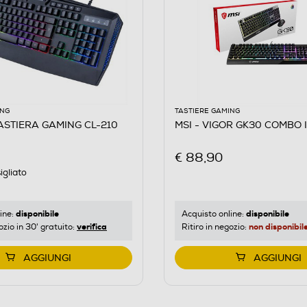
ING
TASTIERE GAMING
ASTIERA GAMING CL-210
MSI - VIGOR GK30 COMBO I
€ 88,90
igliato
disponibile
disponibile
ine:
Acquisto online:
verifica
non disponibil
ozio in 30' gratuito:
Ritiro in negozio:
AGGIUNGI
AGGIUNGI