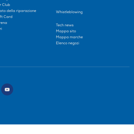
r Club
tato della riparazione
Whistleblowing
ift Card
erena
Tech news
ri
Mappa sito
Mappa marche
Elenco negozi