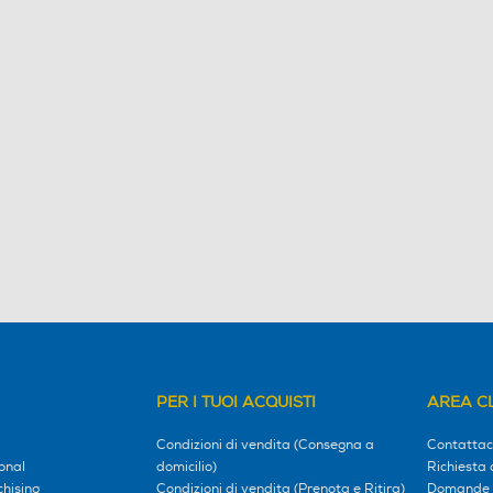
PER I TUOI ACQUISTI
AREA CL
Condizioni di vendita (Consegna a
Contattac
onal
domicilio)
Richiesta 
hising
Condizioni di vendita (Prenota e Ritira)
Domande 