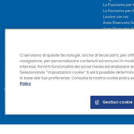
Lo Facciamo per te
Lo facciamo per i
Lavora con noi
Area Riservata S
Area Riservata Aff
Retail Media
Ronics: agente AI
Ci serviamo di queste tecnologie, anche di terze parti, per off
navigazione, per personalizzare contenuti ed annunci in modo
interessi, fornirti funzionalità dei social media ed analizzare le
Selezionando “Impostazioni cookie” ti sarà possibile determina
Trova negozio
in base alle tue preferenze. Consulta la nostra cookie policy pe
Policy
Gestisci cookie