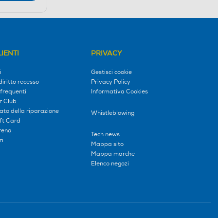
IENTI
PRIVACY
i
Gestisci cookie
diritto recesso
Privacy Policy
frequenti
Informativa Cookies
r Club
tato della riparazione
Whistleblowing
ift Card
erena
Tech news
ri
Mappa sito
Mappa marche
Elenco negozi