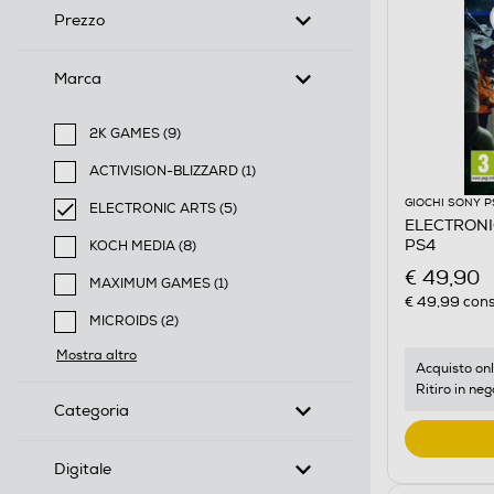
Prezzo
Marca
2K GAMES (9)
Filtra per Marca: 2K GAMES
ACTIVISION-BLIZZARD (1)
Filtra per Marca: ACTIVISION-BLIZZARD
GIOCHI SONY P
ELECTRONIC ARTS (5)
ELECTRONI
selected Filtro applicato per Marca: ELECTRONIC AR
PS4
KOCH MEDIA (8)
Filtra per Marca: KOCH MEDIA
€ 49,90
MAXIMUM GAMES (1)
€ 49,99
cons
Filtra per Marca: MAXIMUM GAMES
MICROIDS (2)
Filtra per Marca: MICROIDS
Mostra altro
Acquisto onl
Ritiro in neg
Categoria
Digitale