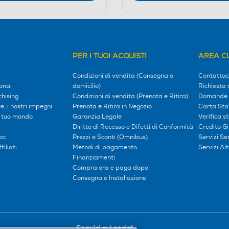
PER I TUOI ACQUISTI
AREA CL
Condizioni di vendita (Consegna a
Contattac
onal
domicilio)
Richiesta 
hising
Condizioni di vendita (Prenota e Ritira)
Domande 
, i nostri impegni
Prenota e Ritira in Negozio
Carta Sta
l tuo mondo
Garanzia Legale
Verifica s
Diritto di Recesso e Difetti di Conformità
Credito G
oci
Prezzi e Sconti (Omnibus)
Servizi S
iliati
Metodi di pagamento
Servizi Alt
Finanziamenti
Compra ora e paga dopo
Consegna e Installazione
Seguici sui social