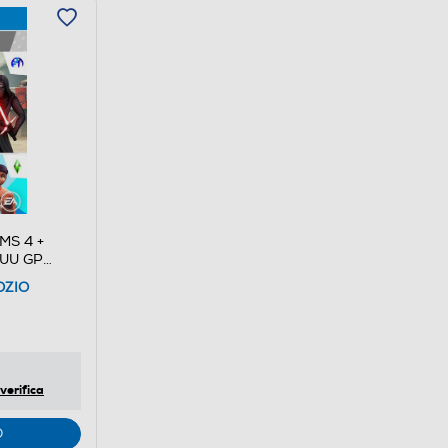
MS 4 +
UU GP
OZIO
verifica
O