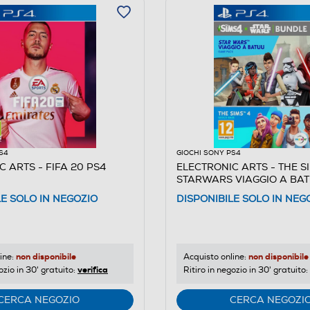
S4
GIOCHI SONY PS4
 ARTS - FIFA 20 PS4
ELECTRONIC ARTS - THE SI
STARWARS VIAGGIO A BAT
BUNDLE
LE SOLO IN NEGOZIO
DISPONIBILE SOLO IN NEG
non disponibile
non disponibile
ine:
Acquisto online:
verifica
ozio in 30' gratuito:
Ritiro in negozio in 30' gratuito:
CERCA NEGOZIO
CERCA NEGOZI