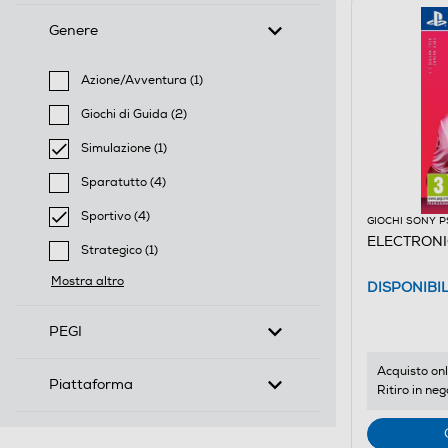
Genere
Azione/Avventura (1)
Filtra per Genere: Azione/Avventura
Giochi di Guida (2)
Filtra per Genere: Giochi di Guida
Simulazione (1)
selected Filtro applicato per Genere: Simulazione
Sparatutto (4)
Filtra per Genere: Sparatutto
Sportivo (4)
GIOCHI SONY P
selected Filtro applicato per Genere: Sportivo
ELECTRONIC
Strategico (1)
Filtra per Genere: Strategico
Mostra altro
DISPONIBI
PEGI
Acquisto onl
Piattaforma
Ritiro in neg