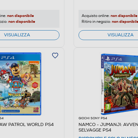
non disponibile
non disponibile
ine:
Acquisto online:
non disponibile
non disponibil
ozio:
Ritiro in negozio:
VISUALIZZA
VISUALIZZA
S4
GIOCHI SONY PS4
PAW PATROL WORLD PS4
NAMCO - JUMANJI: AVVE
SELVAGGE PS4