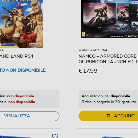
S4
GIOCHI SONY PS4
 ENIX
AND LAND PS4
NAMCO - ARMORED CORE V
OF RUBICON LAUNCH ED. 
€ 17,99
O NON DISPONIBILE
TS
non disponibile
disponibile
ine:
Acquisto online:
non disponibile
ozio:
Ritiro in negozio in 30' gratuito:
VISUALIZZA
AGGIUNGI