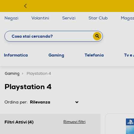
Negozi
Volantini
Servizi
Star Club
Magaz
Informatica
Gaming
Telefonia
Tv e
Gaming
Playstation 4
Playstation 4
Ordina per:
Filtri Attivi
(4)
Rimuovi filtri