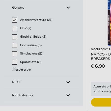
Genere
Azione/Avventura (21)
selected Filtro applicato per Genere: Azione/Avventu
GDR (7)
Filtra per Genere: GDR
Giochi di Guida (2)
Filtra per Genere: Giochi di Guida
Picchiaduro (5)
GIOCHI SONY P
Filtra per Genere: Picchiaduro
Simulazione (2)
NAMCO - D
BREAKERS 
Filtra per Genere: Simulazione
Sparatutto (2)
€ 6,90
Filtra per Genere: Sparatutto
Mostra altro
PEGI
Acquisto onl
Ritiro in neg
Piattaforma