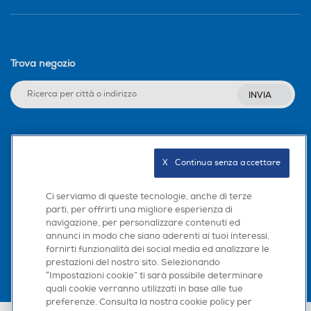
Trova negozio
INVIA
Seguici sui social
X   Continua senza accettare
Ci serviamo di queste tecnologie, anche di terze
parti, per offrirti una migliore esperienza di
Scarica la nostra app
navigazione, per personalizzare contenuti ed
annunci in modo che siano aderenti ai tuoi interessi,
fornirti funzionalità dei social media ed analizzare le
prestazioni del nostro sito. Selezionando
“Impostazioni cookie” ti sarà possibile determinare
quali cookie verranno utilizzati in base alle tue
preferenze. Consulta la nostra cookie policy per