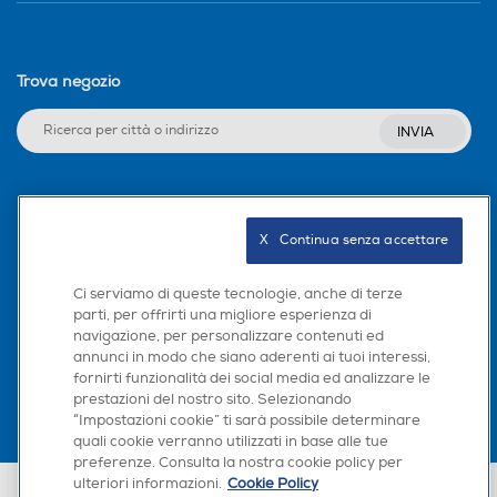
Trova negozio
INVIA
Seguici sui social
X   Continua senza accettare
Ci serviamo di queste tecnologie, anche di terze
parti, per offrirti una migliore esperienza di
Scarica la nostra app
navigazione, per personalizzare contenuti ed
annunci in modo che siano aderenti ai tuoi interessi,
fornirti funzionalità dei social media ed analizzare le
prestazioni del nostro sito. Selezionando
“Impostazioni cookie” ti sarà possibile determinare
quali cookie verranno utilizzati in base alle tue
preferenze. Consulta la nostra cookie policy per
ulteriori informazioni.
Cookie Policy
Euronics Italia SpA. Sede legale Via Montefeltro, 6/a 20156 Milano