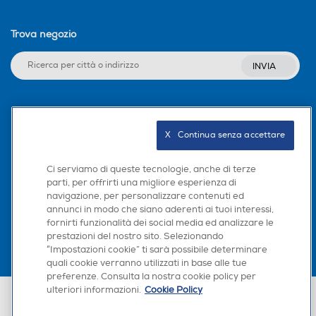
Trova negozio
INVIA
Seguici sui social
X   Continua senza accettare
Ci serviamo di queste tecnologie, anche di terze
parti, per offrirti una migliore esperienza di
Scarica la nostra app
navigazione, per personalizzare contenuti ed
annunci in modo che siano aderenti ai tuoi interessi,
fornirti funzionalità dei social media ed analizzare le
prestazioni del nostro sito. Selezionando
“Impostazioni cookie” ti sarà possibile determinare
quali cookie verranno utilizzati in base alle tue
preferenze. Consulta la nostra cookie policy per
ulteriori informazioni.
Cookie Policy
Euronics Italia SpA. Sede legale Via Montefeltro, 6/a 20156 Milano
Partita Iva, Codice Fiscale e iscrizione CCIAA Milano Monza Brianza Lodi