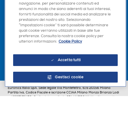
navigazione, per personalizzare contenuti ed
annunci in modo che siano aderenti ai tuoi interessi,
fornirti funzionalità dei social media ed analizzare le
Seguici sui social
prestazioni del nostro sito. Selezionando
“Impostazioni cookie” ti sarà possibile determinare
quali cookie verranno utilizzati in base alle tue
preferenze. Consulta la nostra cookie policy per
ulteriori informazioni.
Cookie Policy
Scarica la nostra app
Accetta tutti
Gestisci cookie
Euronics Italia SpA. Sede legale Via Montefeltro, 6/a 20156 Milano
Partita Iva, Codice Fiscale e iscrizione CCIAA Milano Monza Brianza Lodi
n. 13337170156. Codice intermediario SDI: HHBD9AK. Vendite soggette
agli Artt. 45 e ss del Codice del Consumo in tema di Diritti dei
Consumatori.