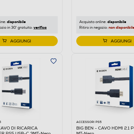
disponibile
disponibile
ine:
Acquisto online:
verifica
non disponibil
ozio in 30' gratuito:
Ritiro in negozio:
AGGIUNGI
AGGIUNGI
5
ACCESSORI PS5
CAVO DI RICARICA
BIG BEN - CAVO HDMI 2.1 
R PS5 USB-C 3MT-Nero
MT-Nero