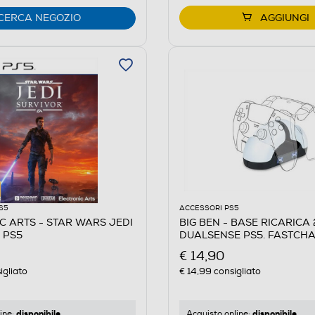
CERCA NEGOZIO
AGGIUNGI
S5
ACCESSORI PS5
C ARTS - STAR WARS JEDI
BIG BEN - BASE RICARICA 
 PS5
DUALSENSE PS5. FASTCH
€ 14,90
igliato
€ 14,99
consigliato
disponibile
disponibile
ine:
Acquisto online: