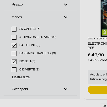
Prezzo
Marca
2K GAMES (16)
Filtra per Marca: 2K GAMES
ACTIVISION-BLIZZARD (9)
GIOCHI SONY P
Filtra per Marca: ACTIVISION-BLIZZARD
ELECTRONI
BACKBONE (3)
PS5
selected Filtro applicato per Marca: BACKBONE
BANDAI SQUARE ENIX (9)
€ 49,90
Filtra per Marca: BANDAI SQUARE ENIX
€ 49,99
cons
BIG BEN (5)
selected Filtro applicato per Marca: BIG BEN
CIDIVERTE (2)
Filtra per Marca: CIDIVERTE
Acquisto onl
Mostra altro
Ritiro in neg
Categoria