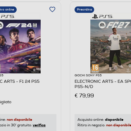
ivo online
Preordina
S5
GIOCHI SONY PS5
 ARTS - F1 24 PS5
ELECTRONIC ARTS - EA SP
PS5-N/D
€ 79,99
igliato
non disponibile
disponibile
ine:
Acquisto online:
verifica
non disponibil
ozio in 30' gratuito:
Ritiro in negozio: