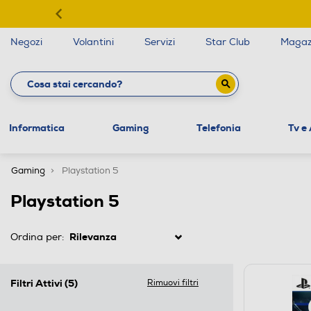
Negozi
Volantini
Servizi
Star Club
Magaz
Informatica
Gaming
Telefonia
Tv e
Gaming
Playstation 5
Playstation 5
Ordina per:
Filtri Attivi
(5)
Rimuovi filtri