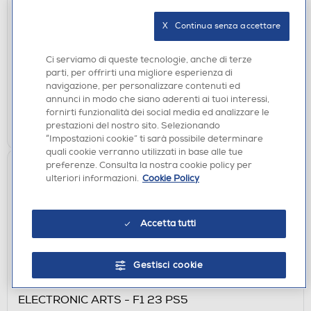
GIOCHI SONY PS5
ELECTRONIC ARTS - WILD HEARTS PS5
X   Continua senza accettare
€ 18,49
Ci serviamo di queste tecnologie, anche di terze
parti, per offrirti una migliore esperienza di
disponibile
Acquisto online:
navigazione, per personalizzare contenuti ed
non disponibile
Ritiro in negozio:
annunci in modo che siano aderenti ai tuoi interessi,
fornirti funzionalità dei social media ed analizzare le
AGGIUNGI
prestazioni del nostro sito. Selezionando
“Impostazioni cookie” ti sarà possibile determinare
quali cookie verranno utilizzati in base alle tue
preferenze. Consulta la nostra cookie policy per
ulteriori informazioni.
Cookie Policy
Accetta tutti
Gestisci cookie
GIOCHI SONY PS5
ELECTRONIC ARTS - F1 23 PS5