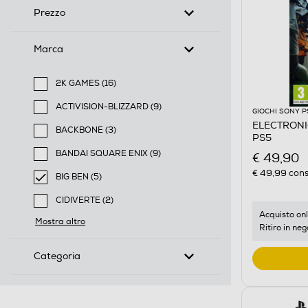
Prezzo
Marca
2K GAMES (16)
Filtra per Marca: 2K GAMES
ACTIVISION-BLIZZARD (9)
GIOCHI SONY P
Filtra per Marca: ACTIVISION-BLIZZARD
ELECTRONI
BACKBONE (3)
PS5
Filtra per Marca: BACKBONE
BANDAI SQUARE ENIX (9)
€ 49,90
Filtra per Marca: BANDAI SQUARE ENIX
€ 49,99
cons
BIG BEN (5)
selected Filtro applicato per Marca: BIG BEN
CIDIVERTE (2)
Filtra per Marca: CIDIVERTE
Acquisto onl
Mostra altro
Ritiro in neg
Categoria