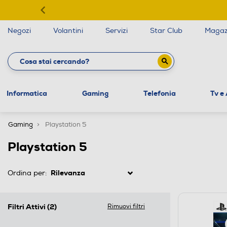
Negozi
Volantini
Servizi
Star Club
Magaz
Informatica
Gaming
Telefonia
Tv e
Gaming
Playstation 5
Playstation 5
Ordina per:
Filtri Attivi
(2)
Rimuovi filtri