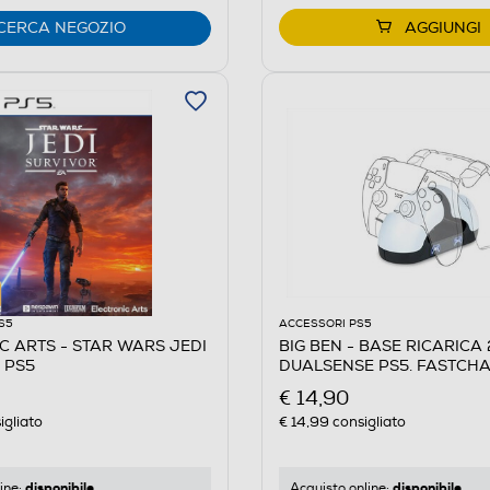
CERCA NEGOZIO
AGGIUNGI
S5
ACCESSORI PS5
C ARTS - STAR WARS JEDI
BIG BEN - BASE RICARICA 
 PS5
DUALSENSE PS5. FASTCH
€ 14,90
igliato
€ 14,99
consigliato
disponibile
disponibile
ine:
Acquisto online: