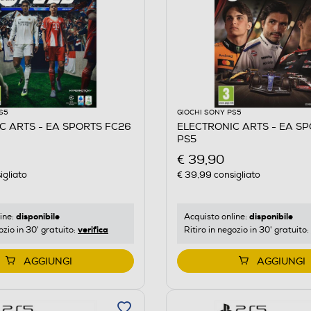
S5
GIOCHI SONY PS5
C ARTS - EA SPORTS FC26
ELECTRONIC ARTS - EA SP
PS5
€ 39,90
igliato
€ 39,99
consigliato
disponibile
disponibile
ine:
Acquisto online:
verifica
ozio in 30' gratuito:
Ritiro in negozio in 30' gratuito:
AGGIUNGI
AGGIUNGI