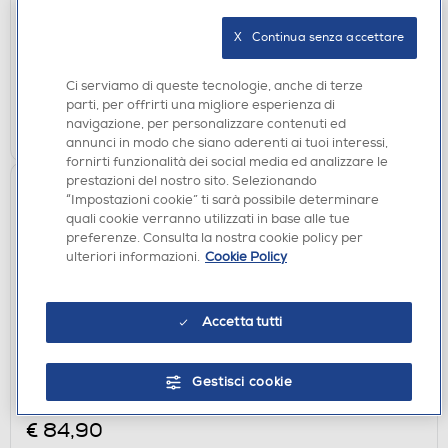
€ 29,99
consigliato
X   Continua senza accettare
disponibile
Acquisto online:
verifica
Ritiro in negozio in 30' gratuito:
Ci serviamo di queste tecnologie, anche di terze
parti, per offrirti una migliore esperienza di
AGGIUNGI
navigazione, per personalizzare contenuti ed
annunci in modo che siano aderenti ai tuoi interessi,
fornirti funzionalità dei social media ed analizzare le
prestazioni del nostro sito. Selezionando
“Impostazioni cookie” ti sarà possibile determinare
quali cookie verranno utilizzati in base alle tue
preferenze. Consulta la nostra cookie policy per
ulteriori informazioni.
Cookie Policy
Accetta tutti
ACCESSORI PS5
SONY COMPUTER - CONTROLLER WIRELESS
Gestisci cookie
DUALSENSE-verde
€ 84,90