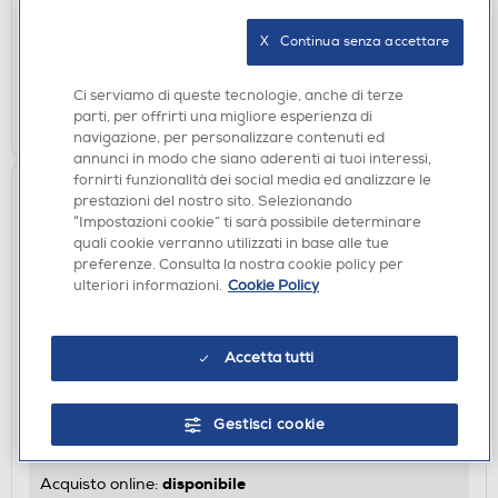
disponibile
Acquisto online:
X   Continua senza accettare
verifica
Ritiro in negozio in 30' gratuito:
Ci serviamo di queste tecnologie, anche di terze
AGGIUNGI
parti, per offrirti una migliore esperienza di
navigazione, per personalizzare contenuti ed
annunci in modo che siano aderenti ai tuoi interessi,
fornirti funzionalità dei social media ed analizzare le
prestazioni del nostro sito. Selezionando
“Impostazioni cookie” ti sarà possibile determinare
quali cookie verranno utilizzati in base alle tue
preferenze. Consulta la nostra cookie policy per
ulteriori informazioni.
Cookie Policy
Accetta tutti
ACCESSORI PS5
SONY COMPUTER - Base verticale PS5
Gestisci cookie
€ 29,90
disponibile
Acquisto online: