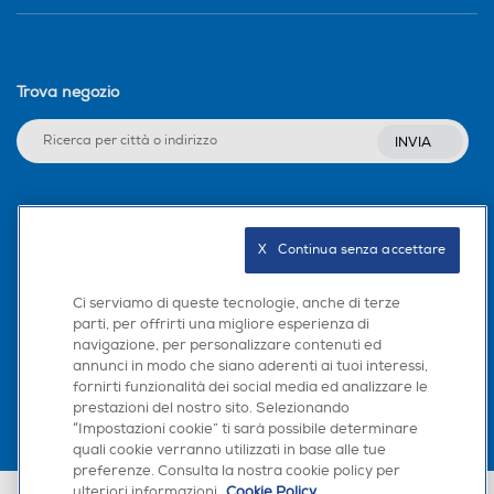
Trova negozio
INVIA
Seguici sui social
X   Continua senza accettare
Ci serviamo di queste tecnologie, anche di terze
parti, per offrirti una migliore esperienza di
Scarica la nostra app
navigazione, per personalizzare contenuti ed
annunci in modo che siano aderenti ai tuoi interessi,
fornirti funzionalità dei social media ed analizzare le
prestazioni del nostro sito. Selezionando
“Impostazioni cookie” ti sarà possibile determinare
quali cookie verranno utilizzati in base alle tue
preferenze. Consulta la nostra cookie policy per
ulteriori informazioni.
Cookie Policy