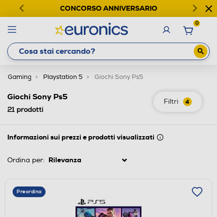
CONCORSO ANNIVERSARIO
0
Gaming
Playstation 5
Giochi Sony Ps5
Giochi Sony Ps5
Filtri
4
21
prodotti
Informazioni sui prezzi e prodotti visualizzati
Ordina per:
Preordina