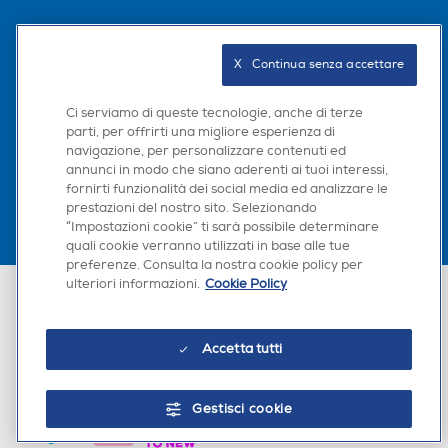
Seguici sui social
X   Continua senza accettare
Ci serviamo di queste tecnologie, anche di terze
parti, per offrirti una migliore esperienza di
Scarica la nostra app
navigazione, per personalizzare contenuti ed
annunci in modo che siano aderenti ai tuoi interessi,
fornirti funzionalità dei social media ed analizzare le
prestazioni del nostro sito. Selezionando
“Impostazioni cookie” ti sarà possibile determinare
quali cookie verranno utilizzati in base alle tue
preferenze. Consulta la nostra cookie policy per
ulteriori informazioni.
Cookie Policy
Euronics Italia SpA. Sede legale Via Montefeltro, 6/a 20156 Milano
Partita Iva, Codice Fiscale e iscrizione CCIAA Milano Monza Brianza Lodi
n. 13337170156. Codice intermediario SDI: HHBD9AK. Vendite soggette
agli Artt. 45 e ss del Codice del Consumo in tema di Diritti dei
Accetta tutti
Consumatori.
Gestisci cookie