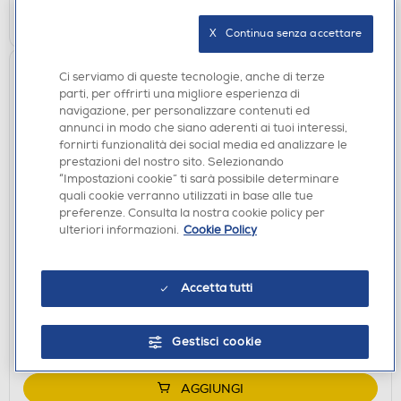
AGGIUNGI
X   Continua senza accettare
Preordina
Ci serviamo di queste tecnologie, anche di terze
parti, per offrirti una migliore esperienza di
navigazione, per personalizzare contenuti ed
annunci in modo che siano aderenti ai tuoi interessi,
fornirti funzionalità dei social media ed analizzare le
prestazioni del nostro sito. Selezionando
“Impostazioni cookie” ti sarà possibile determinare
quali cookie verranno utilizzati in base alle tue
preferenze. Consulta la nostra cookie policy per
ulteriori informazioni.
Cookie Policy
GIOCHI SONY PS5
NAMCO - ACE COMBAT 8: WINGS OF THEVE PS5
€ 79,99
Accetta tutti
disponibile
Acquisto online:
Gestisci cookie
non disponibile
Ritiro in negozio:
AGGIUNGI