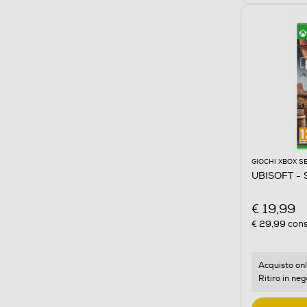
GIOCHI XBOX S
UBISOFT -
€ 19,99
€ 29,99
cons
Acquisto onl
Ritiro in neg