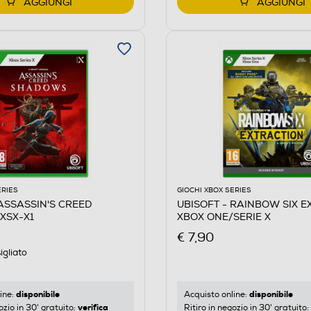
AGGIUNGI
AGGIUNGI
ERIES
GIOCHI XBOX SERIES
 ASSASSIN'S CREED
UBISOFT - RAINBOW SIX 
XSX-X1
XBOX ONE/SERIE X
€ 7,90
igliato
disponibile
disponibile
ine:
Acquisto online:
verifica
ozio in 30' gratuito:
Ritiro in negozio in 30' gratuito: