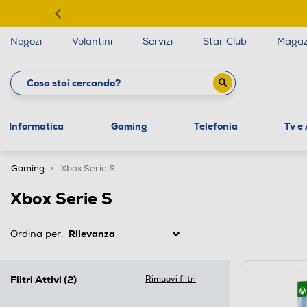
Negozi
Volantini
Servizi
Star Club
Magaz
Informatica
Gaming
Telefonia
Tv e
Gaming
Xbox Serie S
Xbox Serie S
Ordina per:
Filtri Attivi
(2)
Rimuovi filtri