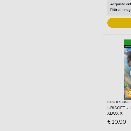
Acquisto onl
Ritiro in neg
GIOCHI XBOX S
UBISOFT -
XBOX X
€ 10,90