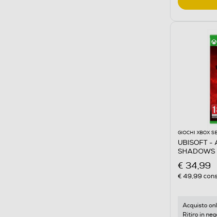
GIOCHI XBOX S
UBISOFT -
SHADOWS 
€ 34,99
€ 49,99
cons
Acquisto onl
Ritiro in neg