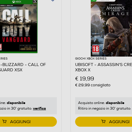
ERIES
GIOCHI XBOX SERIES
N-BLIZZARD - CALL OF
UBISOFT - ASSASSIN'S CR
DUTY VANGUARD XSX
XBOX X
€ 19,99
€ 29,99
consigliato
disponibile
disponibile
ine:
Acquisto online:
verifica
ozio in 30' gratuito:
Ritiro in negozio in 30' gratuito:
AGGIUNGI
AGGIUNGI