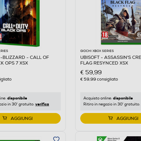
ERIES
GIOCHI XBOX SERIES
ZZARD
N-BLIZZARD - CALL OF
UBISOFT - ASSASSIN'S CR
K OPS 7 XSX
FLAG RESYNCED XSX
€ 59,99
gliato
€ 59,99
consigliato
disponibile
disponibile
ine:
Acquisto online:
verifica
ozio in 30' gratuito:
Ritiro in negozio in 30' gratuito:
AGGIUNGI
AGGIUNGI