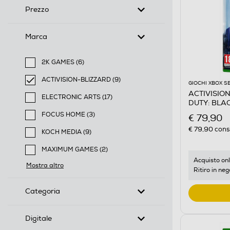
Prezzo
Marca
2K GAMES (6)
Filtra per Marca: 2K GAMES
ACTIVISION-BLIZZARD (9)
GIOCHI XBOX S
selected Filtro applicato per Marca: ACTIVISION-BLI
ACTIVISIO
ELECTRONIC ARTS (17)
DUTY: BLAC
Filtra per Marca: ELECTRONIC ARTS
FOCUS HOME (3)
€ 79,90
Filtra per Marca: FOCUS HOME
€ 79,90
consi
KOCH MEDIA (9)
Filtra per Marca: KOCH MEDIA
MAXIMUM GAMES (2)
Filtra per Marca: MAXIMUM GAMES
Acquisto onl
Mostra altro
Ritiro in neg
Categoria
Digitale