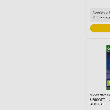
Acquisto onl
Ritiro in neg
GIOCHI XBOX S
UBISOFT -
XBOX X