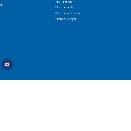
Tech news
ri
Mappa sito
Mappa marche
Elenco negozi
ce intermediario SDI: HHBD9AK. Vendite soggette agli Artt. 45 e ss del Codice