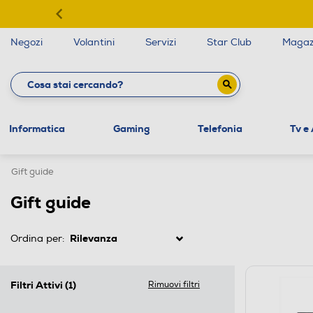
Negozi
Volantini
Servizi
Star Club
Magaz
Informatica
Gaming
Telefonia
Tv e
Gift guide
Gift guide
Ordina per:
Filtri Attivi
(1)
Rimuovi filtri