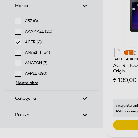
Marca
257 (8)
Filtra per Marca: 257
AAAMAZE (20)
Filtra per Marca: AAAMAZE
ACER (2)
selected Filtro applicato per Marca: ACER
AMAZFIT (34)
Filtra per Marca: AMAZFIT
TABLET ANDRO
AMAZON (7)
ACER - ICO
Filtra per Marca: AMAZON
Grigio
APPLE (190)
€ 199,00
Filtra per Marca: APPLE
Mostra altro
Categoria
Acquisto onl
Ritiro in neg
Prezzo