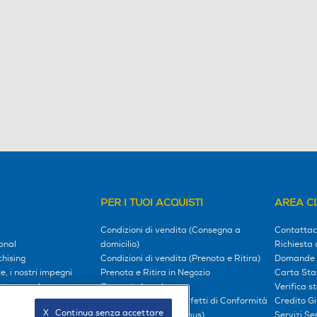
PER I TUOI ACQUISTI
AREA CL
Condizioni di vendita (Consegna a
Contattac
onal
domicilio)
Richiesta 
hising
Condizioni di vendita (Prenota e Ritira)
Domande 
, i nostri impegni
Prenota e Ritira in Negozio
Carta Sta
l tuo mondo
Garanzia Legale
Verifica s
Diritto di Recesso e Difetti di Conformità
Credito G
X   Continua senza accettare
oci
Prezzi e Sconti (Omnibus)
Servizi S