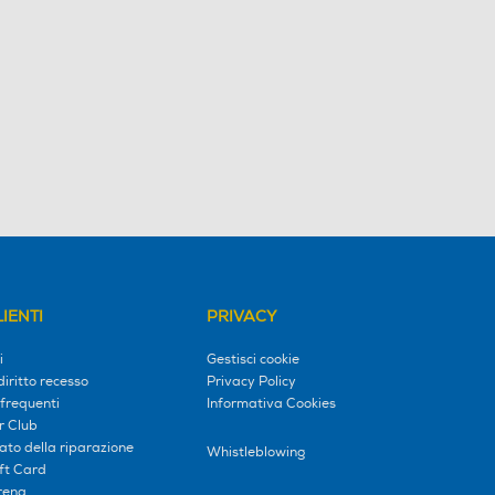
IENTI
PRIVACY
i
Gestisci cookie
diritto recesso
Privacy Policy
frequenti
Informativa Cookies
r Club
tato della riparazione
Whistleblowing
ift Card
erena