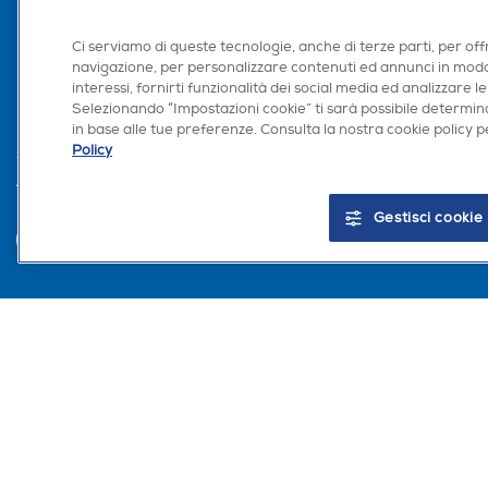
Area Riservata Aff
Ci serviamo di queste tecnologie, anche di terze parti, per off
Retail Media
navigazione, per personalizzare contenuti ed annunci in modo
Ronics: agente AI
interessi, fornirti funzionalità dei social media ed analizzare le
Selezionando “Impostazioni cookie” ti sarà possibile determina
in base alle tue preferenze. Consulta la nostra cookie policy pe
Policy
Trova negozio
Gestisci cookie
Euronics Italia SpA. Sede legale Via Montefeltro, 6/a 20156 Milano Partita Iv
del Consumo in tema di Diritti dei Consumatori.