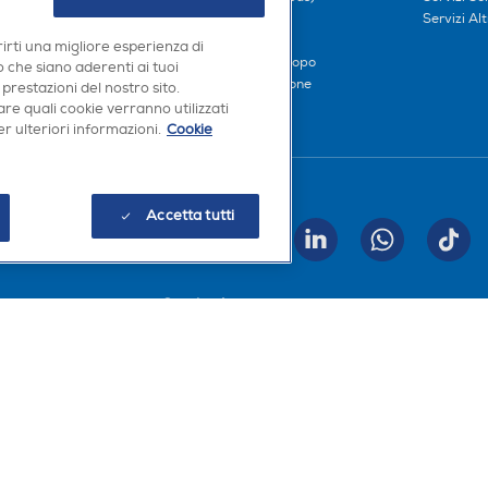
iliati
Metodi di pagamento
Servizi Alt
Finanziamenti
rirti una migliore esperienza di
Compra ora e paga dopo
 che siano aderenti ai tuoi
Consegna e Installazione
 prestazioni del nostro sito.
re quali cookie verranno utilizzati
r ulteriori informazioni.
Cookie
Seguici sui social
Accetta tutti
INVIA
Scarica la nostra app
a, Codice Fiscale e iscrizione CCIAA Milano Monza Brianza Lodi n. 13337170156. Codi