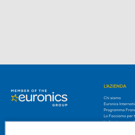
L'AZIENDA
Chi siamo
Euronics Internati
Programma Franc
Lo Facciamo per te
Lo facciamo per i
Lavora con noi
Area Riservata S