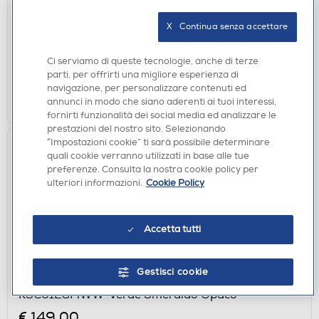
€ 579,00
X   Continua senza accettare
non disponibile
Acquisto online:
Ci serviamo di queste tecnologie, anche di terze
verifica
Ritiro in negozio in 30' gratuito:
parti, per offrirti una migliore esperienza di
navigazione, per personalizzare contenuti ed
CERCA NEGOZIO
annunci in modo che siano aderenti ai tuoi interessi,
fornirti funzionalità dei social media ed analizzare le
prestazioni del nostro sito. Selezionando
“Impostazioni cookie” ti sarà possibile determinare
quali cookie verranno utilizzati in base alle tue
preferenze. Consulta la nostra cookie policy per
ulteriori informazioni.
Cookie Policy
Accetta tutti
BILANCE CUCINA
Gestisci cookie
SMEG - Bilancia da cucina Linea Collezione
KSC01EGMWW-Verde Smeraldo Opaco
€ 149,00