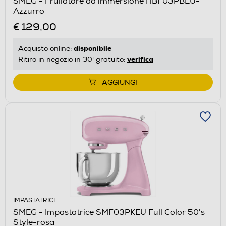
SMEG - Frullatore ad immersione HBF03PBEU-
Azzurro
€ 129,00
disponibile
Acquisto online:
verifica
Ritiro in negozio in 30' gratuito:
AGGIUNGI
IMPASTATRICI
SMEG - Impastatrice SMF03PKEU Full Color 50's
Style-rosa