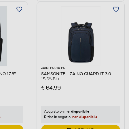
ZAINI PORTA PC
O 17,3''-
SAMSONITE - ZAINO GUARD IT 3.0
15,6"-Blu
€ 64,99
disponibile
Acquisto online:
e
non disponibile
Ritiro in negozio: