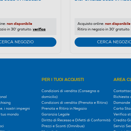
non disponibile
non disponibile
ine:
Acquisto online:
verifica
ozio in 30' gratuito:
Ritiro in negozio in 30' gratuito:
CERCA NEGOZIO
CERCA NEGOZI
PER I TUOI ACQUISTI
AREA CL
Condizioni di vendita (Consegna a
Contattac
onal
domicilio)
Richiesta 
hising
Condizioni di vendita (Prenota e Ritira)
Domande 
, i nostri impegni
Prenota e Ritira in Negozio
Carta Sta
l tuo mondo
Garanzia Legale
Verifica s
Diritto di Recesso e Difetti di Conformità
Credito G
oci
Prezzi e Sconti (Omnibus)
Servizi S