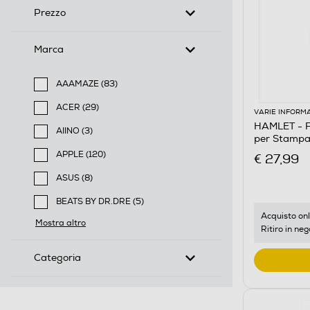
Prezzo
Marca
AAAMAZE (83)
Filtra per Marca: AAAMAZE
ACER (29)
VARIE INFORM
Filtra per Marca: ACER
HAMLET - F
AIINO (3)
per Stamp
Filtra per Marca: AIINO
APPLE (120)
€ 27,99
Filtra per Marca: APPLE
ASUS (8)
Filtra per Marca: ASUS
BEATS BY DR.DRE (5)
Filtra per Marca: BEATS BY DR.DRE
Acquisto onl
Mostra altro
Ritiro in neg
Categoria