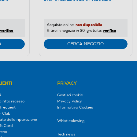
non disponibile
Acquisto online:
verifica
verifica
Ritiro in negozio in 30' gratuito:
O
CERCA NEGOZIO
IENTI
PRIVACY
i
Gestisci cookie
diritto recesso
Privacy Policy
frequenti
Informativa Cookies
r Club
tato della riparazione
Whistleblowing
ift Card
erena
Tech news