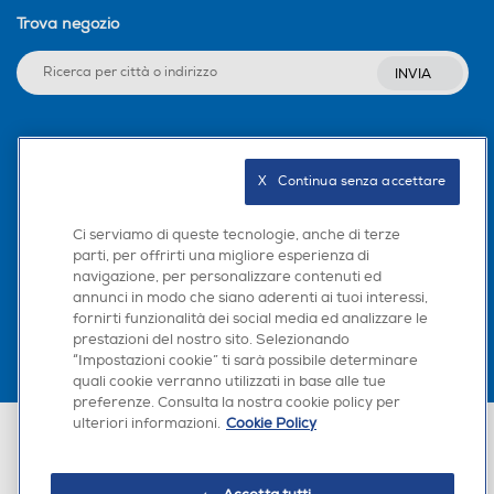
Trova negozio
INVIA
Seguici sui social
X   Continua senza accettare
Ci serviamo di queste tecnologie, anche di terze
parti, per offrirti una migliore esperienza di
Scarica la nostra app
navigazione, per personalizzare contenuti ed
annunci in modo che siano aderenti ai tuoi interessi,
fornirti funzionalità dei social media ed analizzare le
prestazioni del nostro sito. Selezionando
“Impostazioni cookie” ti sarà possibile determinare
quali cookie verranno utilizzati in base alle tue
preferenze. Consulta la nostra cookie policy per
ulteriori informazioni.
Cookie Policy
Euronics Italia SpA. Sede legale Via Montefeltro, 6/a 20156 Milano
Partita Iva, Codice Fiscale e iscrizione CCIAA Milano Monza Brianza Lodi
n. 13337170156. Codice intermediario SDI: HHBD9AK. Vendite soggette
agli Artt. 45 e ss del Codice del Consumo in tema di Diritti dei