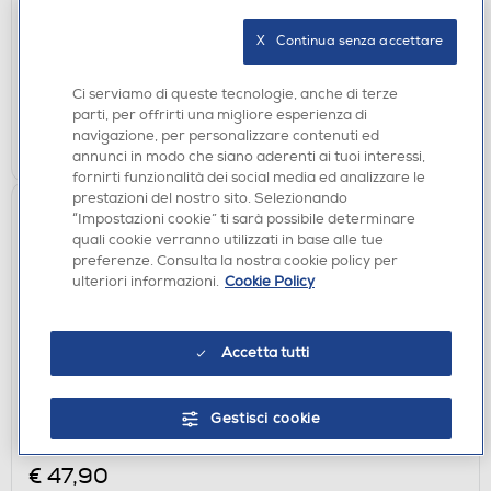
€ 40,90
X   Continua senza accettare
disponibile
Acquisto online:
non disponibile
Ritiro in negozio:
Ci serviamo di queste tecnologie, anche di terze
parti, per offrirti una migliore esperienza di
navigazione, per personalizzare contenuti ed
AGGIUNGI
annunci in modo che siano aderenti ai tuoi interessi,
fornirti funzionalità dei social media ed analizzare le
prestazioni del nostro sito. Selezionando
“Impostazioni cookie” ti sarà possibile determinare
quali cookie verranno utilizzati in base alle tue
preferenze. Consulta la nostra cookie policy per
ulteriori informazioni.
Cookie Policy
Accetta tutti
ALIMENTATORI
BELKIN - CARICABATTERIA BOOSTCHARGE DA
Gestisci cookie
PARETE 3 USB +CAVO-Bianco
€ 47,90