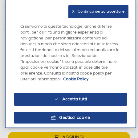
Ritiro in negozio in 30' gratuito:
X   Continua senza accettare
AGGIUNGI
Ci serviamo di queste tecnologie, anche di terze
parti, per offrirti una migliore esperienza di
navigazione, per personalizzare contenuti ed
annunci in modo che siano aderenti ai tuoi interessi,
fornirti funzionalità dei social media ed analizzare le
prestazioni del nostro sito. Selezionando
“Impostazioni cookie” ti sarà possibile determinare
quali cookie verranno utilizzati in base alle tue
preferenze. Consulta la nostra cookie policy per
ulteriori informazioni.
Cookie Policy
CAVI
HAMA - ADATTATORE USB TYPE C-NERO
Accetta tutti
€ 10,90
disponibile
Acquisto online:
Gestisci cookie
verifica
Ritiro in negozio in 30' gratuito:
AGGIUNGI