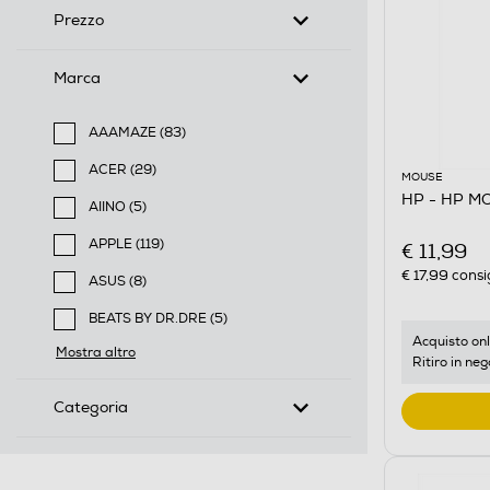
Prezzo
Marca
AAAMAZE (83)
Filtra per Marca: AAAMAZE
ACER (29)
MOUSE
Filtra per Marca: ACER
HP - HP MO
AIINO (5)
Filtra per Marca: AIINO
APPLE (119)
€ 11,99
Filtra per Marca: APPLE
€ 17,99
consi
ASUS (8)
Filtra per Marca: ASUS
BEATS BY DR.DRE (5)
Filtra per Marca: BEATS BY DR.DRE
Acquisto onl
Mostra altro
Ritiro in neg
Categoria