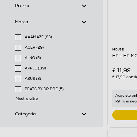
Prezzo
Marca
AAAMAZE (83)
Filtra per Marca: AAAMAZE
ACER (29)
MOUSE
Filtra per Marca: ACER
HP - HP MO
AIINO (5)
Filtra per Marca: AIINO
APPLE (119)
€ 11,99
Filtra per Marca: APPLE
€ 17,99
consi
ASUS (8)
Filtra per Marca: ASUS
BEATS BY DR.DRE (5)
Filtra per Marca: BEATS BY DR.DRE
Acquisto onl
Mostra altro
Ritiro in neg
Categoria