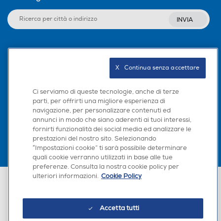
INVIA
Seguici sui social
X   Continua senza accettare
Ci serviamo di queste tecnologie, anche di terze
parti, per offrirti una migliore esperienza di
Scarica la nostra app
navigazione, per personalizzare contenuti ed
annunci in modo che siano aderenti ai tuoi interessi,
fornirti funzionalità dei social media ed analizzare le
prestazioni del nostro sito. Selezionando
“Impostazioni cookie” ti sarà possibile determinare
quali cookie verranno utilizzati in base alle tue
preferenze. Consulta la nostra cookie policy per
ulteriori informazioni.
Cookie Policy
Euronics Italia SpA. Sede legale Via Montefeltro, 6/a 20156 Milano
Partita Iva, Codice Fiscale e iscrizione CCIAA Milano Monza Brianza Lodi
n. 13337170156. Codice intermediario SDI: HHBD9AK. Vendite soggette
agli Artt. 45 e ss del Codice del Consumo in tema di Diritti dei
Accetta tutti
Consumatori.