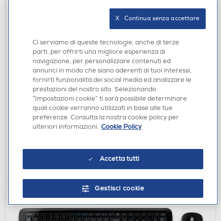
X   Continua senza accettare
Ci serviamo di queste tecnologie, anche di terze
parti, per offrirti una migliore esperienza di
navigazione, per personalizzare contenuti ed
annunci in modo che siano aderenti ai tuoi interessi,
MOUSE
fornirti funzionalità dei social media ed analizzare le
MICROSOFT - MICROSOFT MOBILE MOUSE
prestazioni del nostro sito. Selezionando
“Impostazioni cookie” ti sarà possibile determinare
PEACH-Peach
quali cookie verranno utilizzati in base alle tue
DISPONIBILE SOLO IN NEGOZIO
preferenze. Consulta la nostra cookie policy per
ulteriori informazioni.
Cookie Policy
non disponibile
Acquisto online:
verifica
Ritiro in negozio in 30' gratuito:
Accetta tutti
CERCA NEGOZIO
Gestisci cookie