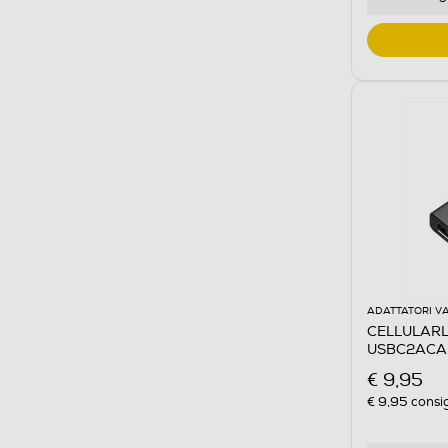
ADATTATORI VA
CELLULARL
USBC2ACAR
Nero
€ 9,95
€ 9,95
consig