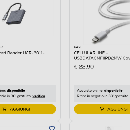
RI
CAVI
ard Reader UCR-3011-
CELLULARLINE -
USBDATACMFIIPD2MW Cavo
ipad Air-Bianco
€ 22,90
disponibile
disponibile
ine:
Acquisto online:
verifica
ozio in 30' gratuito:
Ritiro in negozio in 30' gratuito:
AGGIUNGI
AGGIUNGI