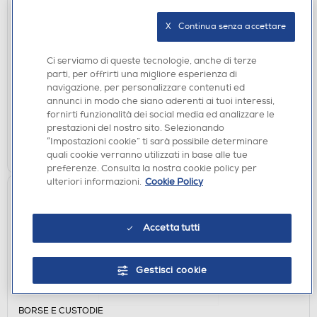
BORSE PORTA PC
X   Continua senza accettare
RIVACASE - 8037 BORSA PER NOTEBOOK 15.6"
NERO-Nero
Ci serviamo di queste tecnologie, anche di terze
€ 16,49
parti, per offrirti una migliore esperienza di
navigazione, per personalizzare contenuti ed
disponibile
Acquisto online:
annunci in modo che siano aderenti ai tuoi interessi,
non disponibile
Ritiro in negozio:
fornirti funzionalità dei social media ed analizzare le
prestazioni del nostro sito. Selezionando
“Impostazioni cookie” ti sarà possibile determinare
AGGIUNGI
quali cookie verranno utilizzati in base alle tue
preferenze. Consulta la nostra cookie policy per
ulteriori informazioni.
Cookie Policy
Accetta tutti
Gestisci cookie
BORSE E CUSTODIE