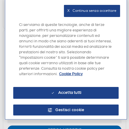
verifica
Ritiro in negozio in 30' gratuito:
X   Continua senza accettare
CERCA NEGOZIO
Ci serviamo di queste tecnologie, anche di terze
parti, per offrirti una migliore esperienza di
navigazione, per personalizzare contenuti ed
annunci in modo che siano aderenti ai tuoi interessi,
fornirti funzionalità dei social media ed analizzare le
prestazioni del nostro sito. Selezionando
“Impostazioni cookie” ti sarà possibile determinare
quali cookie verranno utilizzati in base alle tue
preferenze. Consulta la nostra cookie policy per
ulteriori informazioni.
Cookie Policy
ADATTATORI VARI
MEDIACOM - IATMDMMDC323-Silver
Accetta tutti
DISPONIBILE SOLO IN NEGOZIO
Gestisci cookie
non disponibile
Acquisto online:
verifica
Ritiro in negozio in 30' gratuito: