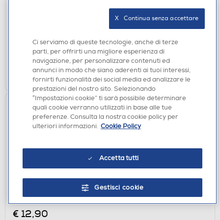
SBS - ECVHDMI08METG
€ 24,90
X   Continua senza accettare
disponibile
Acquisto online:
Ci serviamo di queste tecnologie, anche di terze
verifica
Ritiro in negozio in 30' gratuito:
parti, per offrirti una migliore esperienza di
navigazione, per personalizzare contenuti ed
annunci in modo che siano aderenti ai tuoi interessi,
AGGIUNGI
fornirti funzionalità dei social media ed analizzare le
prestazioni del nostro sito. Selezionando
“Impostazioni cookie” ti sarà possibile determinare
quali cookie verranno utilizzati in base alle tue
preferenze. Consulta la nostra cookie policy per
ulteriori informazioni.
Cookie Policy
Accetta tutti
CAVI
Gestisci cookie
SBS - ECITADVGADVIK
€ 12,90