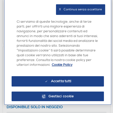
SAMSONITE - GUARD IT 2.0-NERO
DISPONIBILE SOLO IN NEGOZIO
X   Continua senza accettare
non disponibile
Acquisto online:
Ci serviamo di queste tecnologie, anche di terze
verifica
Ritiro in negozio in 30' gratuito:
parti, per offrirti una migliore esperienza di
navigazione, per personalizzare contenuti ed
CERCA NEGOZIO
annunci in modo che siano aderenti ai tuoi interessi,
fornirti funzionalità dei social media ed analizzare le
prestazioni del nostro sito. Selezionando
“Impostazioni cookie” ti sarà possibile determinare
quali cookie verranno utilizzati in base alle tue
preferenze. Consulta la nostra cookie policy per
ulteriori informazioni.
Cookie Policy
Accetta tutti
ZAINI PORTA PC
Gestisci cookie
SAMSONITE - NETWORK4 15.6''-NERO
DISPONIBILE SOLO IN NEGOZIO