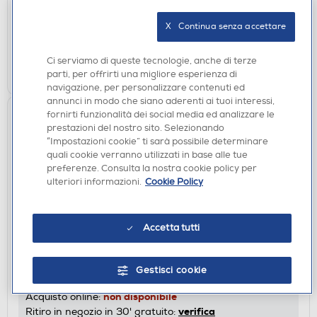
non disponibile
Acquisto online:
X   Continua senza accettare
verifica
Ritiro in negozio in 30' gratuito:
Ci serviamo di queste tecnologie, anche di terze
CERCA NEGOZIO
parti, per offrirti una migliore esperienza di
navigazione, per personalizzare contenuti ed
annunci in modo che siano aderenti ai tuoi interessi,
fornirti funzionalità dei social media ed analizzare le
prestazioni del nostro sito. Selezionando
“Impostazioni cookie” ti sarà possibile determinare
quali cookie verranno utilizzati in base alle tue
preferenze. Consulta la nostra cookie policy per
ulteriori informazioni.
Cookie Policy
Accetta tutti
WEBCAM
MEDIACOM - IWCMDMWEA450-Nero
DISPONIBILE SOLO IN NEGOZIO
Gestisci cookie
non disponibile
Acquisto online:
verifica
Ritiro in negozio in 30' gratuito: