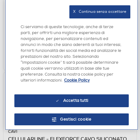
BORSE E CUSTODIE
CELLULARLINE - Custodia 3 Stand
X   Continua senza accettare
FOLIOGTABS9PL124K Galaxy Tab S9+-Nero
€ 37,90
Ci serviamo di queste tecnologie, anche di terze
parti, per offrirti una migliore esperienza di
disponibile
Acquisto online:
navigazione, per personalizzare contenuti ed
verifica
Ritiro in negozio in 30' gratuito:
annunci in modo che siano aderenti ai tuoi interessi,
fornirti funzionalità dei social media ed analizzare le
prestazioni del nostro sito. Selezionando
AGGIUNGI
“Impostazioni cookie” ti sarà possibile determinare
quali cookie verranno utilizzati in base alle tue
preferenze. Consulta la nostra cookie policy per
ulteriori informazioni.
Cookie Policy
Accetta tutti
Gestisci cookie
CAVI
CELLULARLINE - FLEXFORCE CAVO SILICONATO