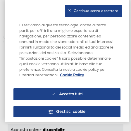
disponibile
Acquisto online:
X   Continua senza accettare
verifica
Ritiro in negozio in 30' gratuito:
Ci serviamo di queste tecnologie, anche di terze
AGGIUNGI
parti, per offrirti una migliore esperienza di
navigazione, per personalizzare contenuti ed
annunci in modo che siano aderenti ai tuoi interessi,
fornirti funzionalità dei social media ed analizzare le
prestazioni del nostro sito. Selezionando
“Impostazioni cookie” ti sarà possibile determinare
quali cookie verranno utilizzati in base alle tue
preferenze. Consulta la nostra cookie policy per
ulteriori informazioni.
Cookie Policy
Accetta tutti
CAVI
XTREME - 28600 - Cavo alimentazione PC 1.8 mt
€ 1,99
Gestisci cookie
€ 2,99
consigliato
disponibile
Acquisto online: