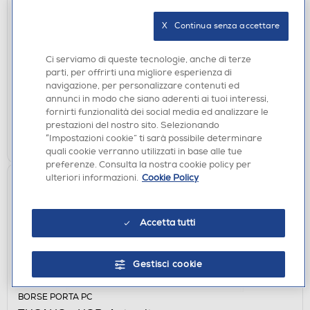
ZAINI PORTA PC
TUCANO - SPEED-Rosso
X   Continua senza accettare
€ 44,90
Ci serviamo di queste tecnologie, anche di terze
€ 44,90
consigliato
parti, per offrirti una migliore esperienza di
navigazione, per personalizzare contenuti ed
disponibile
Acquisto online:
annunci in modo che siano aderenti ai tuoi interessi,
verifica
Ritiro in negozio in 30' gratuito:
fornirti funzionalità dei social media ed analizzare le
prestazioni del nostro sito. Selezionando
AGGIUNGI
“Impostazioni cookie” ti sarà possibile determinare
quali cookie verranno utilizzati in base alle tue
preferenze. Consulta la nostra cookie policy per
ulteriori informazioni.
Cookie Policy
Accetta tutti
Gestisci cookie
BORSE PORTA PC