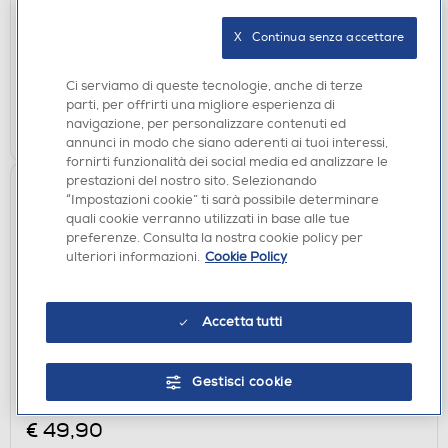
€ 30,90
X   Continua senza accettare
disponibile
Acquisto online:
verifica
Ritiro in negozio in 30' gratuito:
Ci serviamo di queste tecnologie, anche di terze
parti, per offrirti una migliore esperienza di
AGGIUNGI
navigazione, per personalizzare contenuti ed
annunci in modo che siano aderenti ai tuoi interessi,
fornirti funzionalità dei social media ed analizzare le
prestazioni del nostro sito. Selezionando
“Impostazioni cookie” ti sarà possibile determinare
quali cookie verranno utilizzati in base alle tue
preferenze. Consulta la nostra cookie policy per
ulteriori informazioni.
Cookie Policy
Accetta tutti
VARIE INFORMATICA
TUCANO - Penna digitale universale PENCIL
Gestisci cookie
UNIVERS.B-NERO
€ 49,90