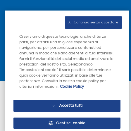
Seguici sui social
X   Continua senza accettare
Ci serviamo di queste tecnologie, anche di terze
parti, per offrirti una migliore esperienza di
Scarica la nostra app
navigazione, per personalizzare contenuti ed
annunci in modo che siano aderenti ai tuoi interessi,
fornirti funzionalità dei social media ed analizzare le
prestazioni del nostro sito. Selezionando
“Impostazioni cookie” ti sarà possibile determinare
quali cookie verranno utilizzati in base alle tue
preferenze. Consulta la nostra cookie policy per
ulteriori informazioni.
Cookie Policy
Euronics Italia SpA. Sede legale Via Montefeltro, 6/a 20156 Milano
Partita Iva, Codice Fiscale e iscrizione CCIAA Milano Monza Brianza Lodi
n. 13337170156. Codice intermediario SDI: HHBD9AK. Vendite soggette
agli Artt. 45 e ss del Codice del Consumo in tema di Diritti dei
Accetta tutti
Consumatori.
Gestisci cookie