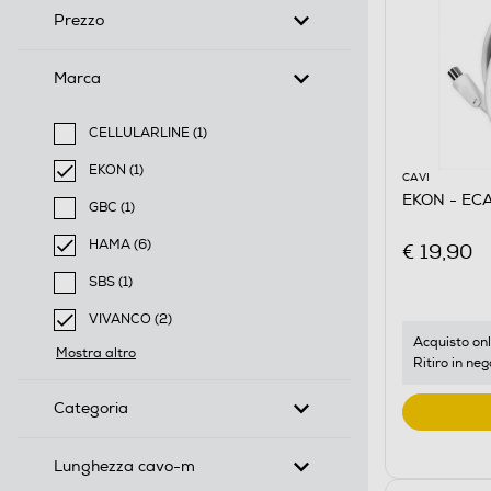
Prezzo
Marca
CELLULARLINE (1)
Filtra per Marca: CELLULARLINE
EKON (1)
CAVI
selected Filtro applicato per Marca: EKON
EKON - EC
GBC (1)
Filtra per Marca: GBC
HAMA (6)
€ 19,90
selected Filtro applicato per Marca: HAMA
SBS (1)
Filtra per Marca: SBS
VIVANCO (2)
selected Filtro applicato per Marca: VIVANCO
Acquisto onl
Mostra altro
Ritiro in neg
Categoria
Lunghezza cavo-m