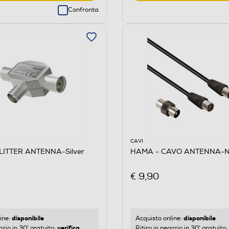
Confronta
CAVI
LITTER ANTENNA-Silver
HAMA - CAVO ANTENNA-N
€ 9,90
disponibile
disponibile
ine:
Acquisto online:
verifica
ozio in 30' gratuito:
Ritiro in negozio in 30' gratuito: