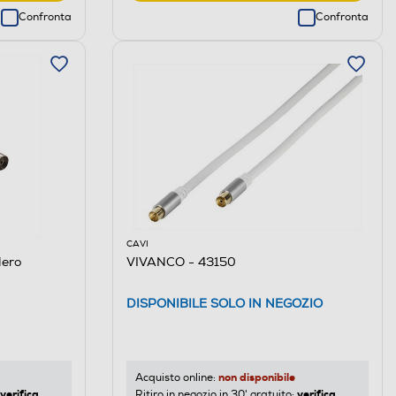
Confronta
Confronta
CAVI
ero
VIVANCO - 43150
DISPONIBILE SOLO IN NEGOZIO
non disponibile
Acquisto online:
verifica
verifica
Ritiro in negozio in 30' gratuito: