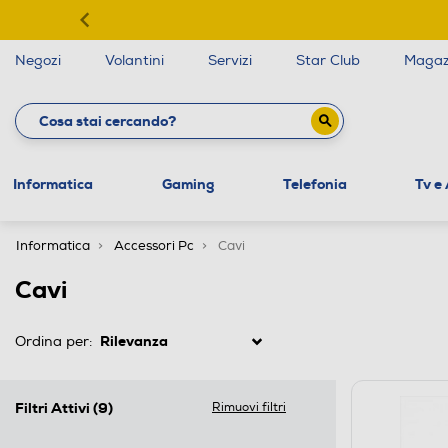
Negozi
Volantini
Servizi
Star Club
Magaz
Informatica
Gaming
Telefonia
Tv e
Informatica
Accessori Pc
Cavi
Cavi
Ordina per:
Filtri Attivi
(9)
Rimuovi filtri