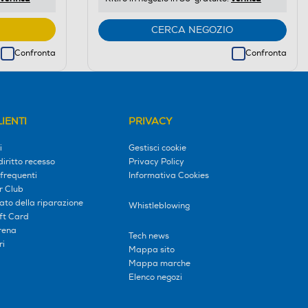
CERCA NEGOZIO
Confronta
Confronta
IENTI
PRIVACY
i
Gestisci cookie
diritto recesso
Privacy Policy
frequenti
Informativa Cookies
r Club
tato della riparazione
Whistleblowing
ift Card
erena
Tech news
ri
Mappa sito
Mappa marche
Elenco negozi