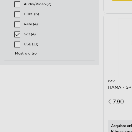
selected Filtro applicato per Tipo: Antenna
Audio/Video (2)
Filtra per Tipo: Audio/Video
HDMI (6)
Filtra per Tipo: HDMI
Rete (4)
Filtra per Tipo: Rete
Sat (4)
selected Filtro applicato per Tipo: Sat
USB (13)
Filtra per Tipo: USB
Mostra altro
CAVI
HAMA - SP
€ 7,90
Acquisto onl
Ritiro in neg