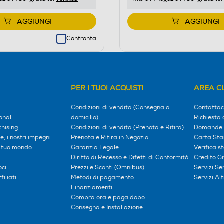
AGGIUNGI
AGGIUNGI
Confronta
PER I TUOI ACQUISTI
AREA CL
Condizioni di vendita (Consegna a
Contattac
onal
domicilio)
Richiesta 
hising
Condizioni di vendita (Prenota e Ritira)
Domande 
, i nostri impegni
Prenota e Ritira in Negozio
Carta Sta
l tuo mondo
Garanzia Legale
Verifica s
Diritto di Recesso e Difetti di Conformità
Credito G
oci
Prezzi e Sconti (Omnibus)
Servizi S
iliati
Metodi di pagamento
Servizi Alt
Finanziamenti
Compra ora e paga dopo
Consegna e Installazione