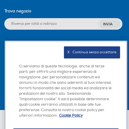
Trova negozio
INVIA
Seguici sui social
X   Continua senza accettare
Ci serviamo di queste tecnologie, anche di terze
parti, per offrirti una migliore esperienza di
Scarica la nostra app
navigazione, per personalizzare contenuti ed
annunci in modo che siano aderenti ai tuoi interessi,
fornirti funzionalità dei social media ed analizzare le
prestazioni del nostro sito. Selezionando
“Impostazioni cookie” ti sarà possibile determinare
quali cookie verranno utilizzati in base alle tue
preferenze. Consulta la nostra cookie policy per
ulteriori informazioni.
Cookie Policy
Euronics Italia SpA. Sede legale Via Montefeltro, 6/a 20156 Milano
Partita Iva, Codice Fiscale e iscrizione CCIAA Milano Monza Brianza Lodi
n. 13337170156. Codice intermediario SDI: HHBD9AK. Vendite soggette