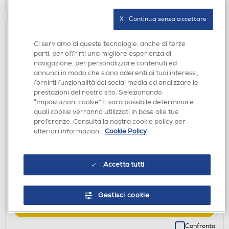
Confronta
X   Continua senza accettare
Ci serviamo di queste tecnologie, anche di terze
parti, per offrirti una migliore esperienza di
navigazione, per personalizzare contenuti ed
annunci in modo che siano aderenti ai tuoi interessi,
fornirti funzionalità dei social media ed analizzare le
prestazioni del nostro sito. Selezionando
“Impostazioni cookie” ti sarà possibile determinare
quali cookie verranno utilizzati in base alle tue
CAVI
preferenze. Consulta la nostra cookie policy per
CELLULARLINE - 44185 VIVANCO-Distributore
ulteriori informazioni.
Cookie Policy
segnale SAT 2 prese F
€ 7,90
Accetta tutti
disponibile
Acquisto online:
verifica
Ritiro in negozio in 30' gratuito:
Gestisci cookie
AGGIUNGI
Confronta