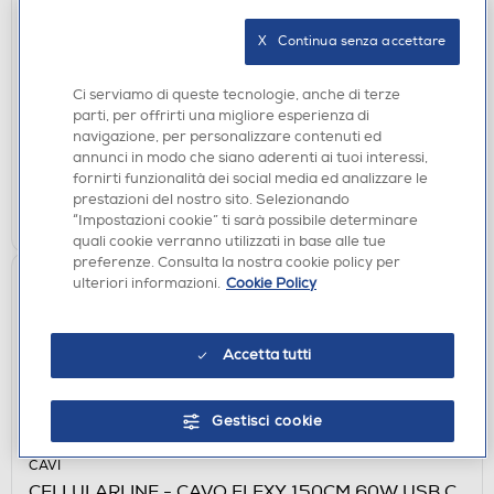
CELLULARLINE - 44050 VIVANCO-Cavo SAT con
spina 10M
X   Continua senza accettare
€ 13,90
Ci serviamo di queste tecnologie, anche di terze
disponibile
Acquisto online:
parti, per offrirti una migliore esperienza di
verifica
Ritiro in negozio in 30' gratuito:
navigazione, per personalizzare contenuti ed
annunci in modo che siano aderenti ai tuoi interessi,
fornirti funzionalità dei social media ed analizzare le
AGGIUNGI
prestazioni del nostro sito. Selezionando
“Impostazioni cookie” ti sarà possibile determinare
Confronta
quali cookie verranno utilizzati in base alle tue
preferenze. Consulta la nostra cookie policy per
ulteriori informazioni.
Cookie Policy
Accetta tutti
Gestisci cookie
CAVI
CELLULARLINE - CAVO FLEXY 150CM 60W USB C